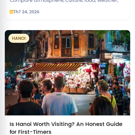
Compare atmosphere, culture, food, weather,
and regional gateways to choose the right
Th7 24, 2026
anchor for your Vietnam trip.
HANOI
Is Hanoi Worth Visiting? An Honest Guide
for First-Timers