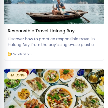
Responsible Travel Halong Bay
Discover how to practice responsible travel in
Halong Bay, from the bay's single-use plastic
ban to supporting local communities on a
Th7 24, 2026
sustainable cruise.
HA LONG