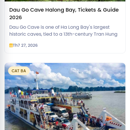
Dau Go Cave Halong Bay, Tickets & Guide
2026
Dau Go Cave is one of Ha Long Bay's largest
historic caves, tied to a 13th-century Tran Hung
Dao legend. Find the Route 1 ticket price,
Th7 27, 2026
accessibility notes, and what to expect inside.
CAT BA