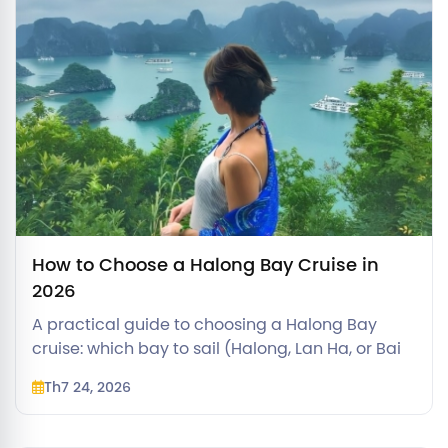
How to Choose a Halong Bay Cruise in
2026
A practical guide to choosing a Halong Bay
cruise: which bay to sail (Halong, Lan Ha, or Bai
Tu Long), how many days, which comfort tier fits
Th7 24, 2026
your budget, and when to go.