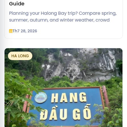
Guide
Planning your Halong Bay trip? Compare spring,
summer, autumn, and winter weather, crowd
levels, and booking tips to find your ideal travel
Th7 28, 2026
month.
HA LONG