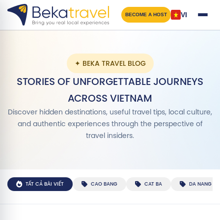
Nhảy
đến
VI
BECOME A HOST
nội
dung
✦ BEKA TRAVEL BLOG
STORIES OF UNFORGETTABLE JOURNEYS
ACROSS VIETNAM
Discover hidden destinations, useful travel tips, local culture,
and authentic experiences through the perspective of
travel insiders.
TẤT CẢ BÀI VIẾT
CAO BANG
CAT BA
DA NANG