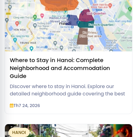
Where to Stay in Hanoi: Complete
Neighborhood and Accommodation
Guide
Discover where to stay in Hanoi. Explore our
detailed neighborhood guide covering the best
areas, Old Quarter boutique hotels, luxury zones,
Th7 24, 2026
and family options.
HANOI