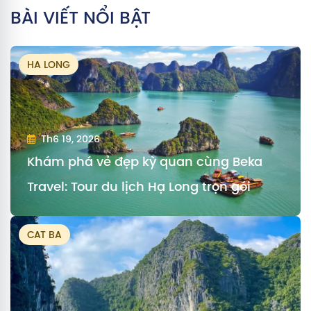
BÀI VIẾT NỔI BẬT
HA LONG
Th6 19, 2026
Khám phá vẻ đẹp kỳ quan cùng Beka
Travel: Tour du lịch Hạ Long trọn gói
CAT BA