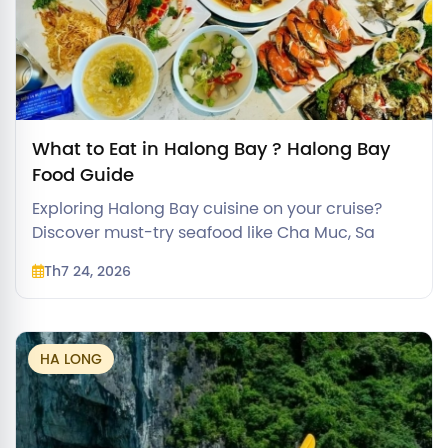
What to Eat in Halong Bay ? Halong Bay
Food Guide
Exploring Halong Bay cuisine on your cruise?
Discover must-try seafood like Cha Muc, Sa
Sung, and Sam Bien, plus dining formats and
Th7 24, 2026
dietary tips.
HA LONG