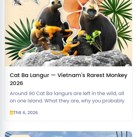
Cat Ba Langur — Vietnam's Rarest Monkey
2026
Around 90 Cat Ba langurs are left in the wild, all
on one island. What they are, why you probably
won't see one, and how to visit responsibly.
Th8 6, 2026