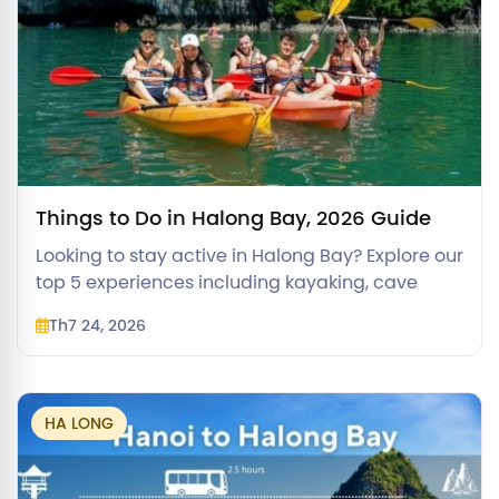
Things to Do in Halong Bay, 2026 Guide
Looking to stay active in Halong Bay? Explore our
top 5 experiences including kayaking, cave
trekking, cycling, and more, plus what changed
Th7 24, 2026
under the 2026 safety rules.
HA LONG