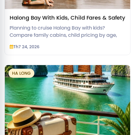
Halong Bay With Kids, Child Fares & Safety
Planning to cruise Halong Bay with kids?
Compare family cabins, child pricing by age,
kid-friendly itineraries, and safety tips for a
Th7 24, 2026
stress-free trip.
HA LONG