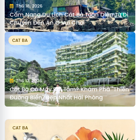
Th6 18, 2026
Cẩm Nang Du Lịch Cát Bà Toàn Diện Từ Di
Chuyển Đến Ăn Ở Vui Chơi
CAT BA
Th6 13, 2026
Cát Bà Có Mấy Bãi Tắm? Khám Phá "Thiên
Đường Biển" Đẹp Nhất Hải Phòng
CAT BA