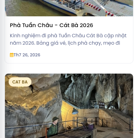
Phà Tuần Châu - Cát Bà 2026
Kinh nghiệm đi phà Tuần Châu Cát Bà cập nhật
năm 2026. Bảng giá vé, lịch phà chạy, mẹo đi
Cát Bà từ Hạ Long và so sánh chi tiết với phà
Th7 26, 2026
Đồng Bài
CAT BA