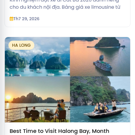
cho du khách nội địa. Bảng giá xe limousine từ
Hà Nội, cách né tắc phà Đồng Bài và review đi
Th7 29, 2026
cáp treo chi tiết.
HA LONG
Best Time to Visit Halong Bay, Month