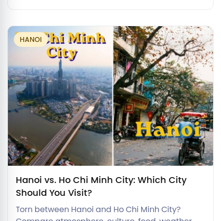
without feeling rushed.
HANOI
Hanoi vs. Ho Chi Minh City: Which City
Should You Visit?
Torn between Hanoi and Ho Chi Minh City?