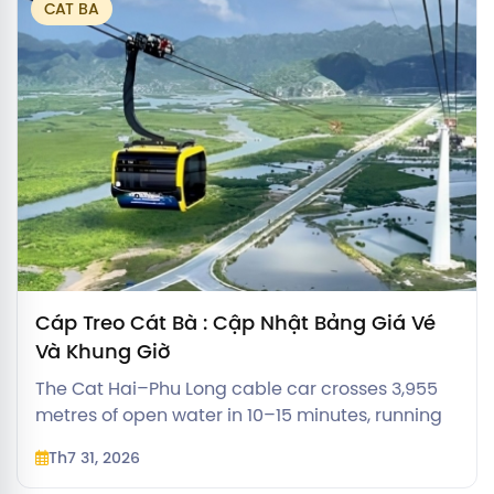
CAT BA
Cáp Treo Cát Bà : Cập Nhật Bảng Giá Vé
Và Khung Giờ
The Cat Hai–Phu Long cable car crosses 3,955
metres of open water in 10–15 minutes, running
09:00–16:00 daily except Tuesdays. Route, hours,
Th7 31, 2026
ticket prices and how it compares to the ferry.