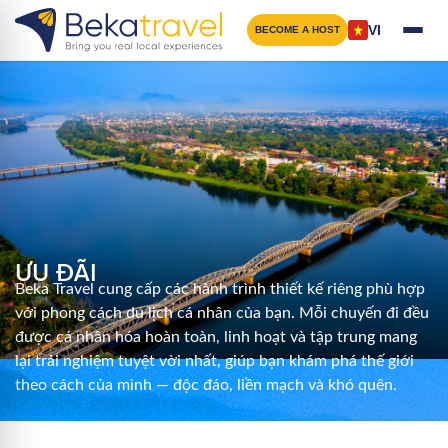
Nhảy
đến
VI
BECOME A HOST
nội
dung
ƯU ĐÃI
Beka Travel cung cấp các hành trình thiết kế riêng phù hợp
với phong cách du lịch cá nhân của bạn. Mỗi chuyến đi đều
được cá nhân hóa hoàn toàn, linh hoạt và tập trung mang
lại trải nghiệm tuyệt vời nhất, giúp bạn khám phá thế giới
theo cách của mình — độc đáo, liền mạch và khó quên.