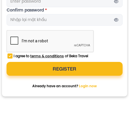
Mật
Confirm password
*
khẩu
Confirm
password
I agree to
terms & conditions
of Beka Travel
REGISTER
Already have an account?
Login now