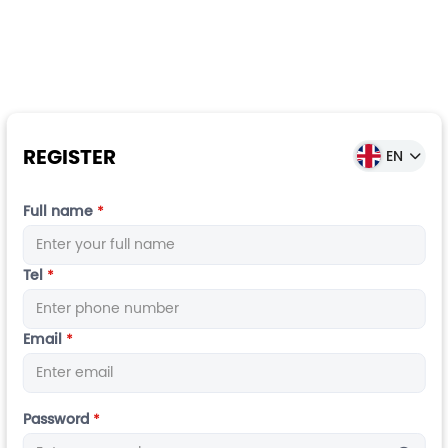
Skip
to
main
content
REGISTER
EN
Full name
*
Họ
Tel
*
và
tên
Số
Email
*
điện
thoại
Email
Password
*