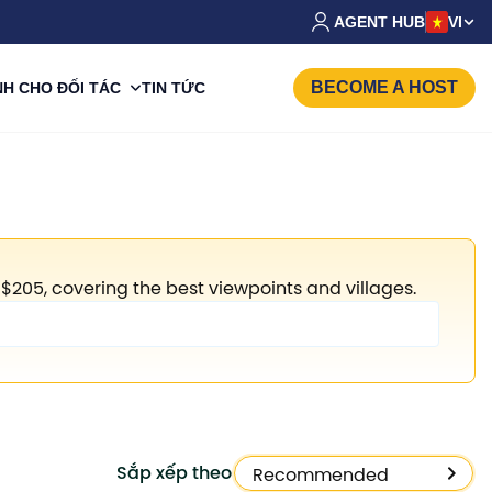
AGENT HUB
VI
BECOME A HOST
H CHO ĐỐI TÁC
TIN TỨC
$205, covering the best viewpoints and villages.
Sắp xếp theo