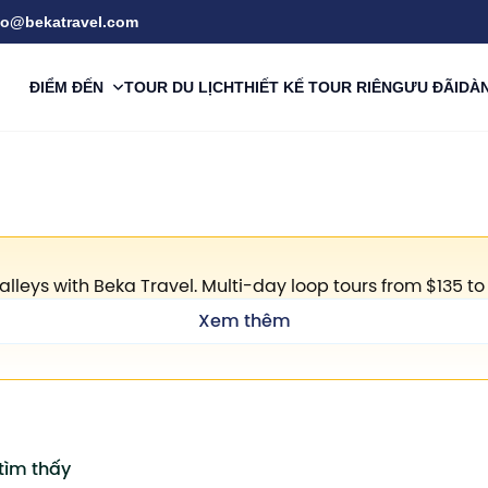
fo@bekatravel.com
ĐIỂM ĐẾN
DÀN
TOUR DU LỊCH
THIẾT KẾ TOUR RIÊNG
ƯU ĐÃI
eys with Beka Travel. Multi-day loop tours from $135 to 
Xem thêm
 tìm thấy