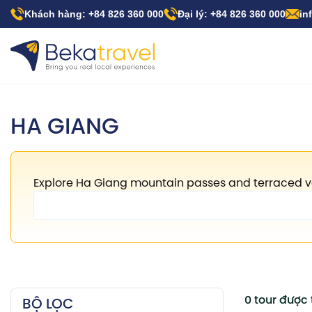
Nhảy
Khách hàng: +84 826 360 000
Đại lý: +84 826 360 000
in
đến
nội
dung
HA GIANG
Explore Ha Giang mountain passes and terraced vall
0 tour được
BỘ LỌC