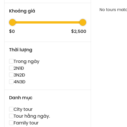
No tours match
Khoảng giá
$0
$2,500
Thời lượng
Trong ngày
2N1Đ
3N2Đ
4N3Đ
Danh mục
City tour
Tour hằng ngày.
Family tour