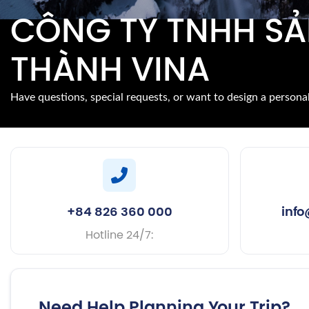
CÔNG TY TNHH SẢ
THÀNH VINA
Have questions, special requests, or want to design a persona
+84 826 360 000
inf
Hotline 24/7:
Need Help Planning Your Trip?