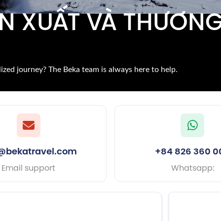
N XUẤT VÀ THƯƠN
lized journey? The Beka team is always here to help.
o@bekatravel.com
+84 826 360 0
Email support
Whatsapp: