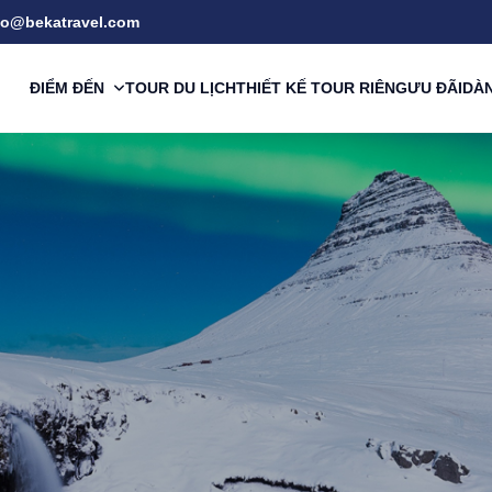
fo@bekatravel.com
ĐIỂM ĐẾN
DÀN
TOUR DU LỊCH
THIẾT KẾ TOUR RIÊNG
ƯU ĐÃI