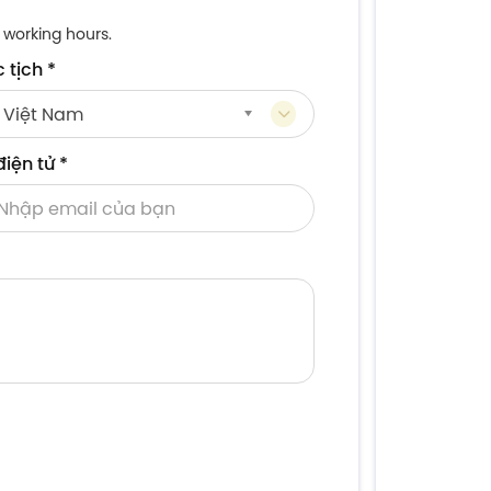
 working hours.
 tịch
*
Việt Nam
uốc
điện tử
*
ch
Thư
điện
tử