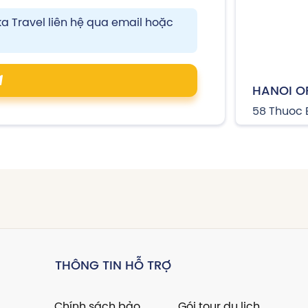
a Travel liên hệ qua email hoặc
HANOI O
58 Thuoc 
THÔNG TIN HỖ TRỢ
Chính sách bảo
Gói tour du lịch