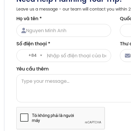
Leave us a message - our team will contact you within 2
Họ và tên
*
Quốc
Họ
Q
Số điện thoại
*
Thư 
và
tị
tên
+84
Số
Dial
Yêu cầu thêm
điện
code
thoại
Yêu
cầu
thêm