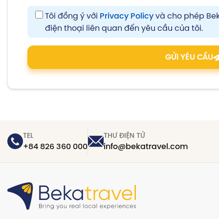
Privacy
Tôi đồng ý với
Privacy Policy
và cho phép Bek
consent
điện thoại liên quan đến yêu cầu của tôi.
GỬI YÊU CẦU
TEL
THƯ ĐIỆN TỬ
+84 826 360 000
info@bekatravel.com