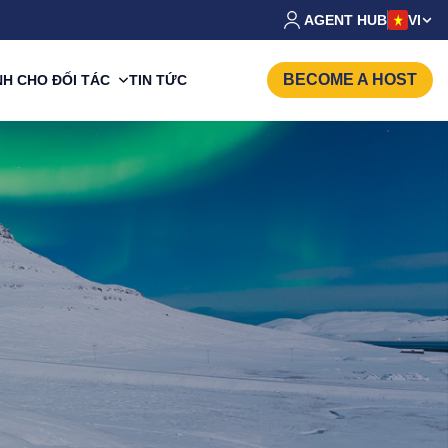
AGENT HUB
VI
BECOME A HOST
H CHO ĐỐI TÁC
TIN TỨC