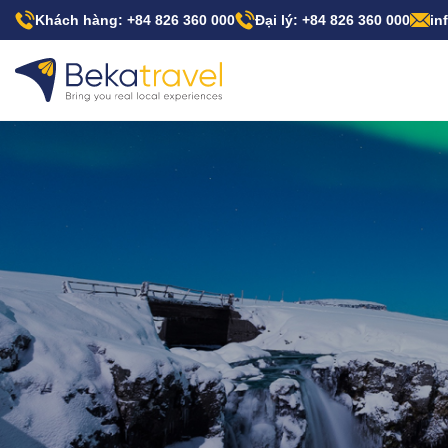
Nhảy
Khách hàng: +84 826 360 000
Đại lý: +84 826 360 000
in
đến
nội
dung